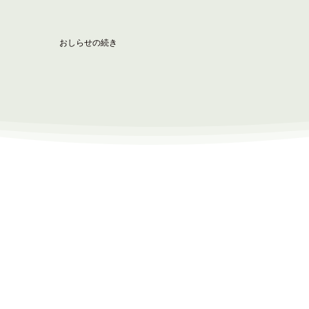
おしらせの続き
補償コンサルタント業務
公共事業の施行に必要となる土地の取得等に 伴