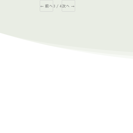
← 前へ
3 / 4
次へ →